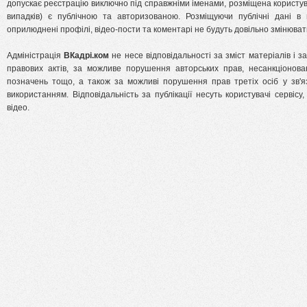
допускає реєстрацію виключно під справжніми іменами, розміщена користу
випадків) є публічною та авторизованою. Розміщуючи публічні дані 
оприлюднені профілі, відео-пости та коментарі не будуть довільно змінювати
Адміністрація
ВКадрі.ком
не несе відповідальності за зміст матеріалів і з
правових актів, за можливе порушення авторських прав, несанкціонова
позначень тощо, а також за можливі порушення прав третіх осіб у зв'яз
використанням. Відповідальність за публікації несуть користувачі сервісу,
відео.