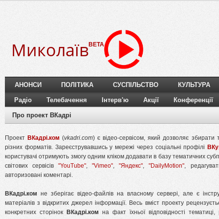
Миколаїв
BETA
АНОНСИ
ПОЛІТИКА
СУСПІЛЬСТВО
КУЛЬТУРА
Радіо
Телебачення
Інтерв'ю
Акції
Конференції
Про проект ВКадрі
Проект
ВКадрі.ком
(
vkadri.com
) є відео-сервісом, який дозволяє збирати
різних форматів. Зареєструвавшись у мережі через соціальні профілі
ВКу
користувачі отримують змогу одним кліком додавати в базу тематичних суб
світових сервісів
"YouTube"
,
"Vimeo"
,
"Яндекс"
,
"DailyMotion"
, редагува
авторизовані коментарі.
ВКадрі.ком
не зберігає відео-файлів на власному сервері, але є інстр
матеріалів з відкритих джерел інформації. Весь вміст проекту рецензує
конкретних сторінок
ВКадрі.ком
на факт їхньої відповідності тематиці