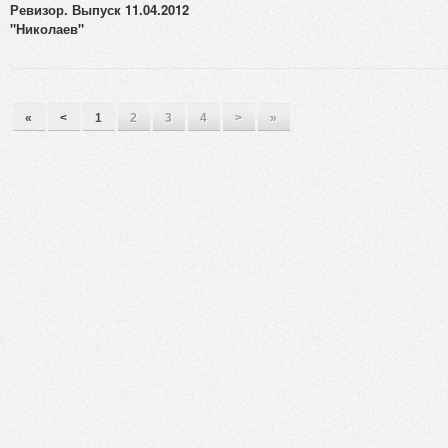
Ревизор. Выпуск 11.04.2012
"Николаев"
«
<
1
2
3
4
>
»