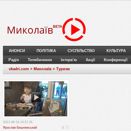
Миколаїв
BETA
АНОНСИ
ПОЛІТИКА
СУСПІЛЬСТВО
КУЛЬТУРА
Радіо
Телебачення
Інтерв'ю
Акції
Конференції
vkadri.com
>
Миколаїв
>
Туризм
2013-09-16 19:57:26 ·
Ярослав Бишневський
0