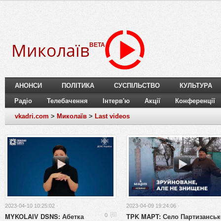
Миколаїв
BETA
АНОНСИ
ПОЛІТИКА
СУСПІЛЬСТВО
КУЛЬТУРА
Радіо
Телебачення
Інтерв'ю
Акції
Конференції
vkadri.com
>
Миколаїв
>
Last videos
2023-04-10 10:25:02 ·
2023-04-09 19:24:06 ·
MYKOLAIV DSNS: Абетка
TPK MAPT: Село Партизанськ
0