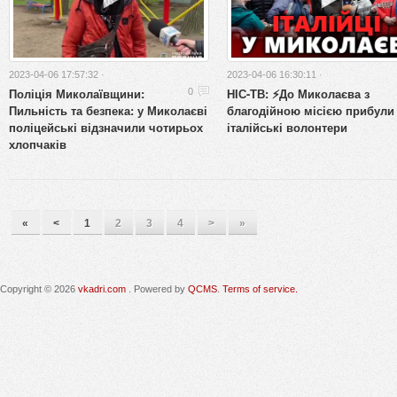
2023-04-06 17:57:32 ·
2023-04-06 16:30:11 ·
Поліція Миколаївщини:
НІС-ТВ: ⚡До Миколаєва з
0
Пильність та безпека: у Миколаєві
благодійною місією прибули
поліцейські відзначили чотирьох
італійські волонтери
хлопчаків
«
<
1
2
3
4
>
»
Copyright © 2026
vkadri.com
. Powered by
QCMS
.
Terms of service.