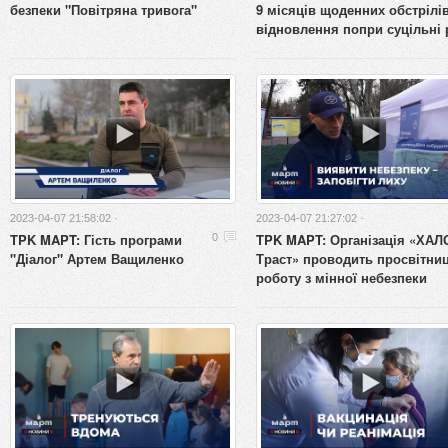
безпеки "Повітряна тривога"
9 місяців щоденних обстрілів
відновлення попри суцільні 
2023-04-07 21:58:02 ·
2023-04-07 21:27:02 ·
TPK MAPT: Гість програми
TPK MAPT: Організація «ХАЛ
0
"Діалог" Артем Ващиленко
Траст» проводить просвітни
роботу з мінної небезпеки