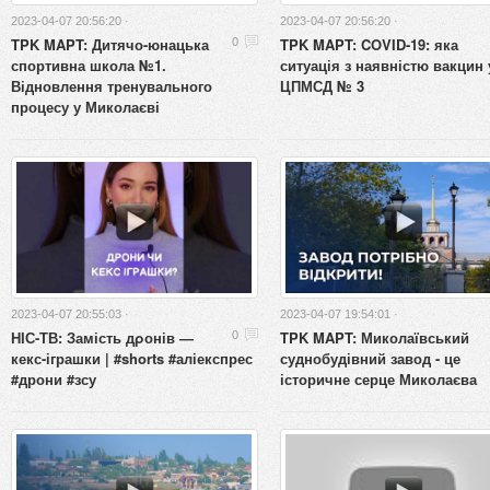
2023-04-07 20:56:20 ·
2023-04-07 20:56:20 ·
TPK MAPT: Дитячо-юнацька
TPK MAPT: COVID-19: яка
0
спортивна школа №1.
ситуація з наявністю вакцин 
Відновлення тренувального
ЦПМСД № 3
процесу у Миколаєві
2023-04-07 20:55:03 ·
2023-04-07 19:54:01 ·
НІС-ТВ: Замість дρонів —
TPK MAPT: Миколаївський
0
кекс-іграшки | #shorts #аліекспрес
суднобудівний завод - це
#дрони #зсу
історичне серце Миколаєва