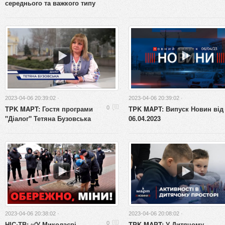
середнього та важкого типу
2023-04-06 20:39:02 ·
2023-04-06 20:39:02 ·
TPK MAPT: Гостя програми
TPK MAPT: Випуск Новин від
0
"Діалог" Тетяна Бузовська
06.04.2023
2023-04-06 20:38:02 ·
2023-04-06 20:08:02 ·
НІС-ТВ: ✅У Миколаєві
TPK MAPT: У Дитячому
0