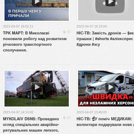
2023-04-07 18:52:11 ·
2023-04-07 18:19:04 ·
TPK MAPT: В Миколаєві
НІС-ТВ: Замість дронів — $ек
0
поновили роботу над розвитком
іграшки | #shorts #аліекспрес
річкового транспортного
#дрони #зсу
сполучення.
2023-04-07 14:10:42 ·
2023-04-07 13:40:03 ·
MYKOLAIV DSNS: Проведено
НІС-ТВ: ☝️У поміч МЕДИКАМ:
0
огляд спеціальних аварійно-
волонтери подарували нове 
рятувальних машин легкого,