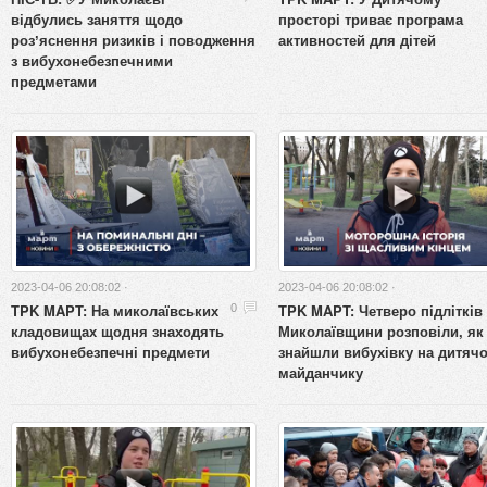
відбулись заняття щодо
просторі триває програма
розʼяснення ризиків і поводження
активностей для дітей
з вибухонебезпечними
предметами
2023-04-06 20:08:02 ·
2023-04-06 20:08:02 ·
TPK MAPT: На миколаївських
TPK MAPT: Четверо підлітків 
0
кладовищах щодня знаходять
Миколаївщини розповіли, як
вибухонебезпечні предмети
знайшли вибухівку на дитяч
майданчику