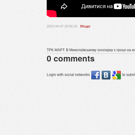
2023-04-07 20:56:20 ·
ВКадрі
TPK MAPT: В Миколаївському зоопарку є гроші на к
0
comments
Login with social networks
to submi