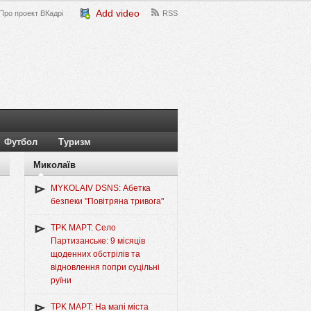
Add video
Про проект ВКадрі
RSS
Футбол
Туризм
Миколаїв
MYKOLAIV DSNS: Абетка
безпеки "Повітряна тривога"
TPK MAPT: Село
Партизанське: 9 місяців
щоденних обстрілів та
відновлення попри суцільні
руїни
TPK MAPT: На мапі міста