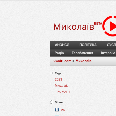
Миколаїв
BETA
АНОНСИ
ПОЛІТИКА
СУСП
Радіо
Телебачення
Інтерв'ю
vkadri.com
>
Миколаїв
Tags:
2023
Миколаїв
TPK MAPT
Share:
VK