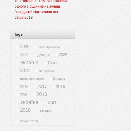
Телекомпанія ТВА: Мешканцям
одного з будинків на вулиці
Заводській відключили газ
09.07.2018
Tags
2020
Івано-Франківськ
2022
2023
Донецьк
Україна
Світ
2019
112 Украина
Донецьк
Івано-Франківськ
2017
2015
2015
2016
ТСН
Україна
світ
2018
Украина
більше тегів