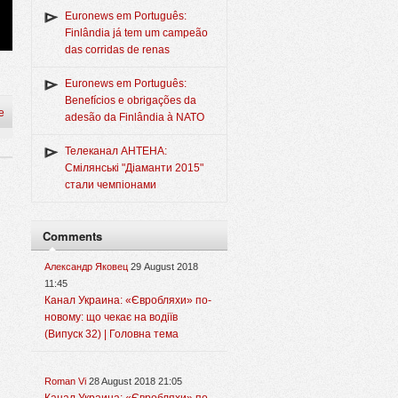
Euronews em Português:
Finlândia já tem um campeão
das corridas de renas
Euronews em Português:
Benefícios e obrigações da
e
adesão da Finlândia à NATO
Телеканал АНТЕНА:
Смілянські "Діаманти 2015"
стали чемпіонами
Comments
Александр Яковец
29 August 2018
11:45
Канал Украина: «Євробляхи» по-
новому: що чекає на водіїв
(Випуск 32) | Головна тема
Roman Vi
28 August 2018 21:05