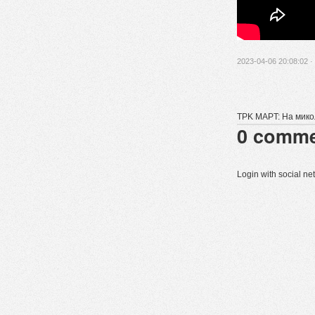
2023-04-06 20:08:02 ·
TPK MAPT: На мико
0
comme
Login with social n