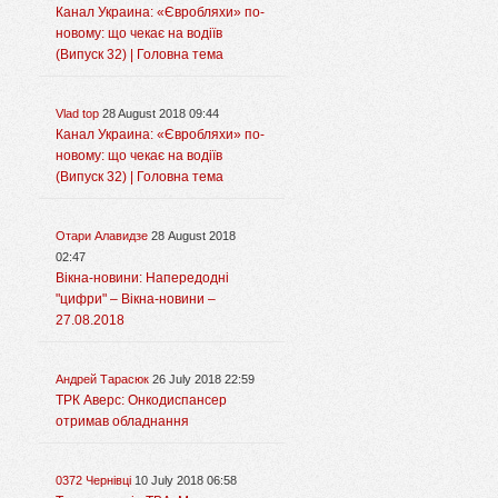
Канал Украина: «Євробляхи» по-
новому: що чекає на водіїв
(Випуск 32) | Головна тема
Vlad top
28 August 2018 09:44
Канал Украина: «Євробляхи» по-
новому: що чекає на водіїв
(Випуск 32) | Головна тема
Отари Алавидзе
28 August 2018
02:47
Вікна-новини: Напередодні
"цифри" – Вікна-новини –
27.08.2018
Андрей Тарасюк
26 July 2018 22:59
ТРК Аверс: Онкодиспансер
отримав обладнання
0372 Чернівці
10 July 2018 06:58