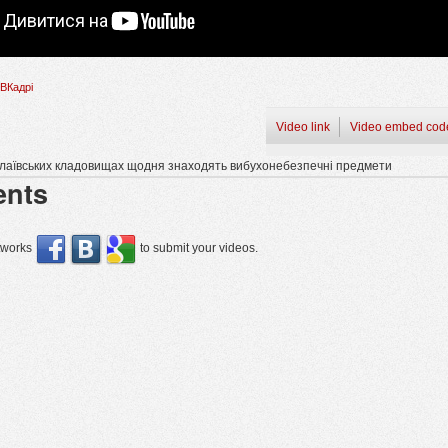
ВКадрі
Video link
Video embed cod
лаївських кладовищах щодня знаходять вибухонебезпечні предмети
nts
etworks
to submit your videos.