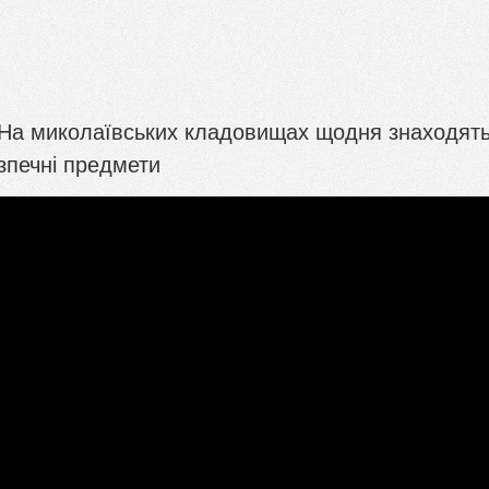
На миколаївських кладовищах щодня знаходят
зпечні предмети