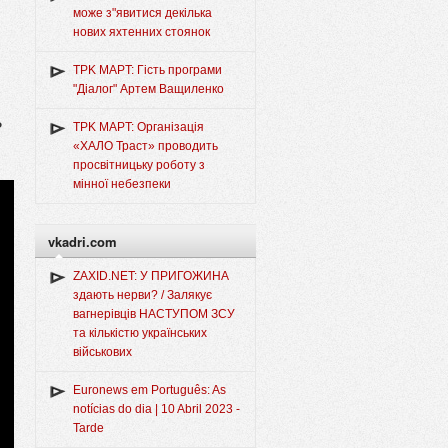
може з"явитися декілька
нових яхтенних стоянок
TPK MAPT: Гість програми
"Діалог" Артем Ващиленко
ь
TPK MAPT: Організація
«ХАЛО Траст» проводить
просвітницьку роботу з
мінної небезпеки
vkadri.com
ZAXID.NET: У ПРИГОЖИНА
здають нерви? / Залякує
вагнерівців НАСТУПОМ ЗСУ
та кількістю українських
військових
Euronews em Português: As
notícias do dia | 10 Abril 2023 -
Tarde