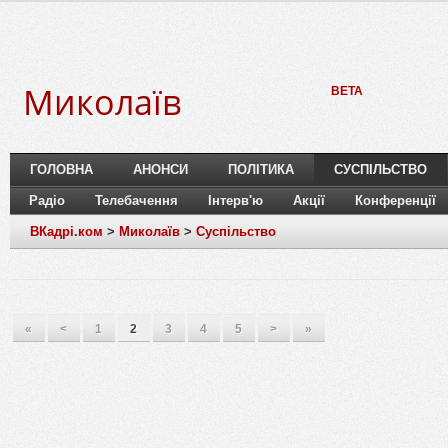
Миколаїв
BETA
ГОЛОВНА
АНОНСИ
ПОЛІТИКА
СУСПІЛЬСТВО
Радіо
Телебачення
Інтерв'ю
Акції
Конференції
ВКадрі.ком
>
Миколаїв
>
Суспільство
«
<
1
2
3
4
5
>
»