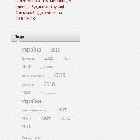
Телекомпанія ТВА: Мешканцям
одного з будинків на вулиці
Заводській відключили газ
09.07.2018
Tags
Україна
2015
2022
ТСН
Донецьк
2020
Донецьк
2016
Івано-Франківськ
2018
Украина
2023
112 Украина
Україна
Світ
Івано-Франківськ
світ
2017
2019
2015
більше тегів