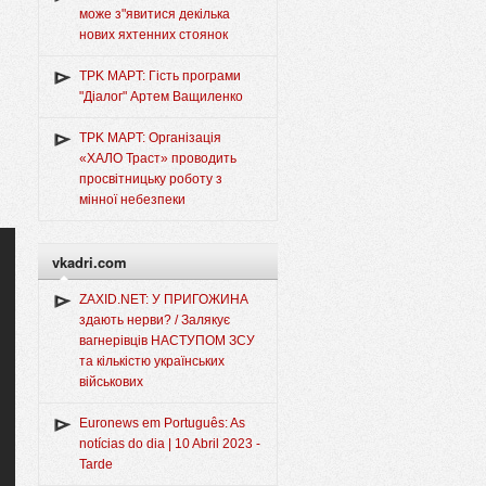
може з"явитися декілька
нових яхтенних стоянок
TPK MAPT: Гість програми
"Діалог" Артем Ващиленко
TPK MAPT: Організація
«ХАЛО Траст» проводить
просвітницьку роботу з
мінної небезпеки
vkadri.com
ZAXID.NET: У ПРИГОЖИНА
здають нерви? / Залякує
вагнерівців НАСТУПОМ ЗСУ
та кількістю українських
військових
Euronews em Português: As
notícias do dia | 10 Abril 2023 -
Tarde