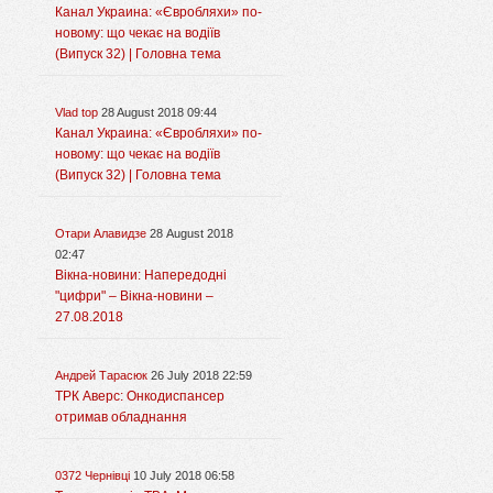
Канал Украина: «Євробляхи» по-
новому: що чекає на водіїв
(Випуск 32) | Головна тема
Vlad top
28 August 2018 09:44
Канал Украина: «Євробляхи» по-
новому: що чекає на водіїв
(Випуск 32) | Головна тема
Отари Алавидзе
28 August 2018
02:47
Вікна-новини: Напередодні
"цифри" – Вікна-новини –
27.08.2018
Андрей Тарасюк
26 July 2018 22:59
ТРК Аверс: Онкодиспансер
отримав обладнання
0372 Чернівці
10 July 2018 06:58