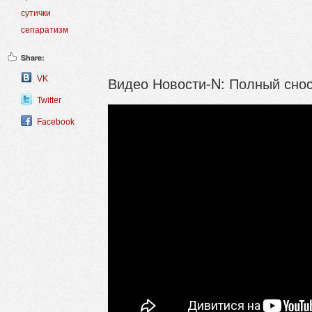
сутички
сепаратизм
Share:
Видео Новости-N: Полный снос
VK
Twitter
Facebook