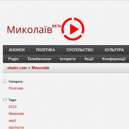
Миколаїв
BETA
АНОНСИ
ПОЛІТИКА
СУСПІЛЬСТВО
КУЛЬТУРА
Радіо
Телебачення
Інтерв'ю
Акції
Конференції
vkadri.com
>
Миколаїв
Category:
Політика
Tags:
2014
Миколаїв
акції
протести