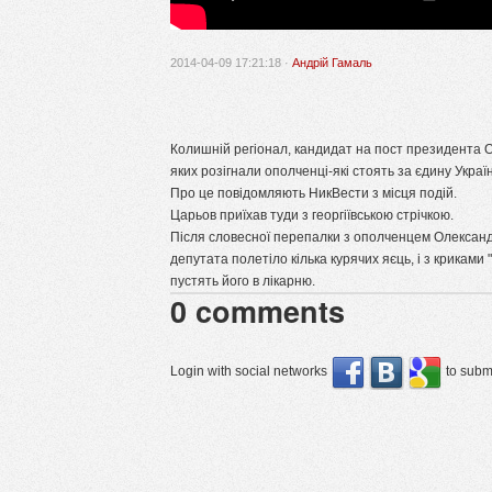
2014-04-09 17:21:18 ·
Андрій Гамаль
Колишній регіонал, кандидат на пост президента О
яких розігнали ополченці-які стоять за єдину Украї
Про це повідомляють НикВести з місця подій.
Царьов приїхав туди з георгіївською стрічкою.
Після словесної перепалки з ополченцем Олександ
депутата полетіло кілька курячих яєць, і з крикам
пустять його в лікарню.
0
comments
Login with social networks
to submi