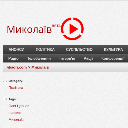
Миколаїв
BETA
АНОНСИ
ПОЛІТИКА
СУСПІЛЬСТВО
КУЛЬТУРА
Радіо
Телебачення
Інтерв'ю
Акції
Конференції
vkadri.com
>
Миколаїв
Category:
Політика
Tags:
Олег Царьов
фашист
Миколаїв